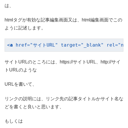
は、
htmlタグが有効な記事編集画面又は、html編集画面でこの
ように記述します。
<
a
href
=
"サイトURL"
target
=
"_blank"
rel
=
"no
サイトURLのところには、https://サイトURL、http://サイ
トURLのような
URLを書いて、
リンクの説明には、リンク先の記事タイトルかサイト名な
どを書くと良いと思います、
もしくは