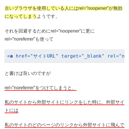
古いブラウザを使用している人にはrel=”noopener”が無効
になってしまう
ようです。
それを回避するためにrel=”noopener”に更に
rel=”noreferrer”も使って
<
a
href
=
"サイトURL"
target
=
"_blank"
rel
=
"no
と書けば良いのですが
rel=”noreferrer”をつけてしまうと、
私のサイトから外部サイトにリンクをした時に、外部サイ
トには
私のサイトのどのページのリンクから外部サイトに飛んで