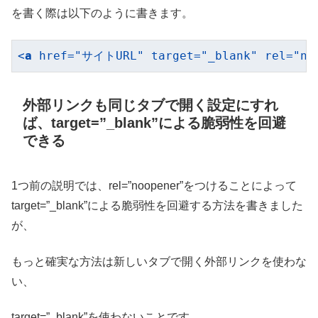
を書く際は以下のように書きます。
<
a
href
=
"サイトURL"
target
=
"_blank"
rel
=
"no
外部リンクも同じタブで開く設定にすれ
ば、target=”_blank”による脆弱性を回避
できる
1つ前の説明では、rel=”noopener”をつけることによって
target=”_blank”による脆弱性を回避する方法を書きました
が、
もっと確実な方法は新しいタブで開く外部リンクを使わな
い、
target=”_blank”を使わないことです。