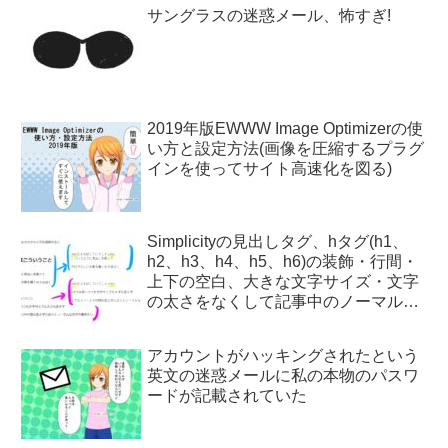
サングラスの迷惑メール、怖すぎ!
2019年版EWWW Image Optimizerの使
い方と設定方法(画像を圧縮するプラグ
インを使ってサイト高速化を図る)
Simplicityの見出しタグ、hタグ(h1、
h2、h3、h4、h5、h6)の装飾・行間・
上下の空白、大きな文字サイズ・文字
の太さをなくして記事中のノーマルな
文字と同じにするCSSカスタマイズ
アカウントがハッキングされたという
英文の迷惑メールに私の本物のパスワ
ードが記載されていた