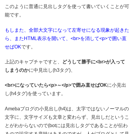
このように普通に見出しタグを使って書いていくことが可
能です。
もしまた、全部大文字になって左寄せになる現象が起きた
ら、またHTML表示を開いて、<br>を消して<p>で囲い直
せばOK
です。
上記のキャプチャですと、
どうして勝手に<br>が入って
しまうのか
に中見出し(h3タグ)、
<br>になっていたら<p>～</p>で囲み直せばOK
に小見出
し(h4タグ)を使っています。
Amebaブログの小見出し(h4)は、太字ではないノーマルの
文字に、文字サイズも文章と変わらず、見出しだというこ
とがわからないので(botには見出しタグであることが伝わ
るので設定する意味はあるのですが、人がブログとして見