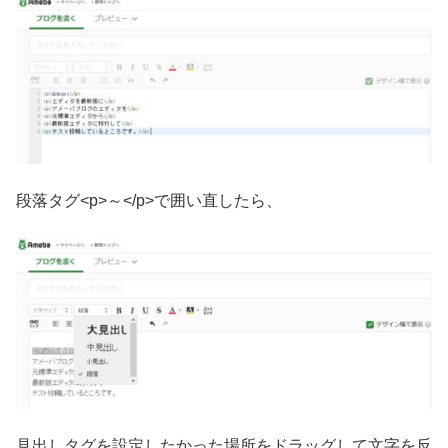
段落タグ<p>～</p>で囲い直したら、
見出しタグを設定したかった場所をドラッグして文字を反