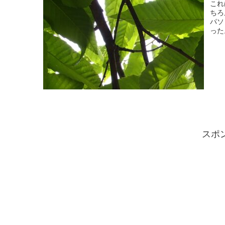
これ
ちろ
パソ
った
スポ