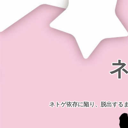
ネトゲ依存に陥り、脱出する